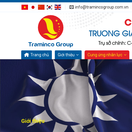
Bỏ
info@tramincogroup.com.vn
qua
C
nội
dung
TRUONG GI
Trụ sở chính: 
Trang chủ
Giới thiệu
Cung ứng nhân lực
Giới thiệu