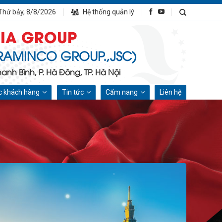
Thứ bảy, 8/8/2026
Hệ thống quản lý
IA GROUP
RAMINCO GROUP.,JSC)
nh Bình, P. Hà Đông, TP. Hà Nội
 khách hàng
Tin tức
Cẩm nang
Liên hệ