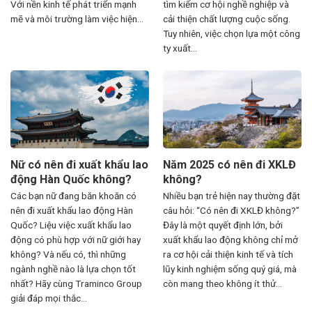
Với nền kinh tế phát triển mạnh
tìm kiếm cơ hội nghề nghiệp và
mẽ và môi trường làm việc hiện...
cải thiện chất lượng cuộc sống.
Tuy nhiên, việc chọn lựa một công
ty xuất...
Nữ có nên đi xuất khẩu lao
Năm 2025 có nên đi XKLĐ
động Hàn Quốc không?
không?
Các bạn nữ đang băn khoăn có
Nhiều bạn trẻ hiện nay thường đặt
nên đi xuất khẩu lao động Hàn
câu hỏi: “Có nên đi XKLĐ không?”
Quốc? Liệu việc xuất khẩu lao
Đây là một quyết định lớn, bởi
động có phù hợp với nữ giới hay
xuất khẩu lao động không chỉ mở
không? Và nếu có, thì những
ra cơ hội cải thiện kinh tế và tích
ngành nghề nào là lựa chọn tốt
lũy kinh nghiệm sống quý giá, mà
nhất? Hãy cùng Traminco Group
còn mang theo không ít thử...
giải đáp mọi thắc...