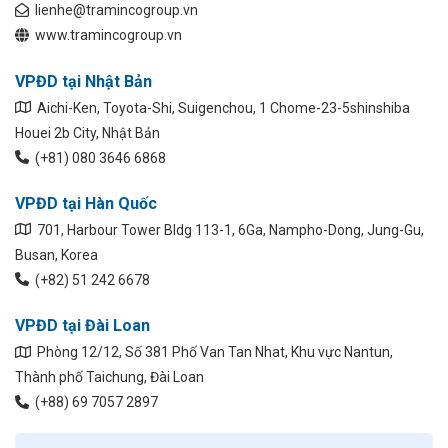
lienhe@tramincogroup.vn
www.tramincogroup.vn
VPĐD tại Nhật Bản
Aichi-Ken, Toyota-Shi, Suigenchou, 1 Chome-23-5shinshiba
Houei 2b City, Nhật Bản
(+81) 080 3646 6868
VPĐD tại Hàn Quốc
701, Harbour Tower Bldg 113-1, 6Ga, Nampho-Dong, Jung-Gu,
Busan, Korea
(+82) 51 242 6678
VPĐD tại Đài Loan
Phòng 12/12, Số 381 Phố Van Tan Nhat, Khu vực Nantun,
Thành phố Taichung, Đài Loan
(+88) 69 7057 2897