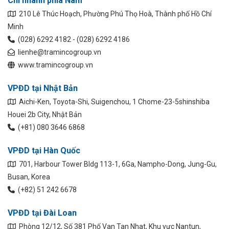
Chi nhánh phía Nam
210 Lê Thúc Hoạch, Phường Phú Thọ Hoà, Thành phố Hồ Chí
Minh
(028) 6292 4182 - (028) 6292 4186
lienhe@tramincogroup.vn
www.tramincogroup.vn
VPĐD tại Nhật Bản
Aichi-Ken, Toyota-Shi, Suigenchou, 1 Chome-23-5shinshiba
Houei 2b City, Nhật Bản
(+81) 080 3646 6868
VPĐD tại Hàn Quốc
701, Harbour Tower Bldg 113-1, 6Ga, Nampho-Dong, Jung-Gu,
Busan, Korea
(+82) 51 242 6678
VPĐD tại Đài Loan
Phòng 12/12, Số 381 Phố Van Tan Nhat, Khu vực Nantun,