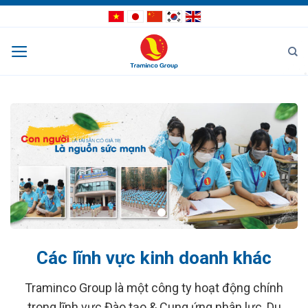
Bỏ
qua
nội
dung
Các lĩnh vực kinh doanh khác
Traminco Group là một công ty hoạt động chính
trong lĩnh vực Đào tạo & Cung ứng nhân lực, Du