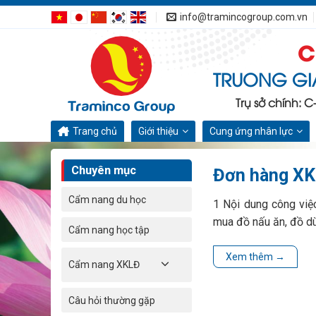
Bỏ
info@tramincogroup.com.vn
qua
C
nội
dung
TRUONG GI
Trụ sở chính: 
Trang chủ
Giới thiệu
Cung ứng nhân lực
Chuyên mục
Đơn hàng XKL
Cẩm nang du học
1 Nội dung công việ
mua đồ nấu ăn, đồ dùn
Cẩm nang học tập
Xem thêm
→
Cẩm nang XKLĐ
Câu hỏi thường gặp