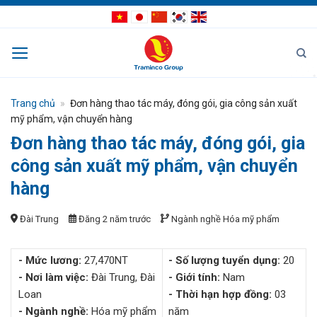
Bỏ
qua
nội
dung
Trang chủ
»
Đơn hàng thao tác máy, đóng gói, gia công sản xuất
mỹ phẩm, vận chuyển hàng
Đơn hàng thao tác máy, đóng gói, gia
công sản xuất mỹ phẩm, vận chuyển
hàng
Đài Trung
Đăng 2 năm trước
Ngành nghề
Hóa mỹ phẩm
- Mức lương:
27,470NT
- Số lượng tuyển dụng:
20
- Nơi làm việc:
Đài Trung, Đài
- Giới tính:
Nam
Loan
- Thời hạn hợp đồng:
03
- Ngành nghề:
Hóa mỹ phẩm
năm