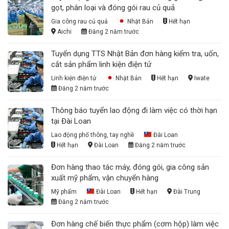
gọt, phân loại và đóng gói rau củ quả
Gia công rau củ quả
Nhật Bản
Hết hạn
Aichi
Đăng 2 năm trước
Tuyển dụng TTS Nhật Bản đơn hàng kiểm tra, uốn,
cắt sản phẩm linh kiện điện tử
Linh kiện điện tử
Nhật Bản
Hết hạn
Iwate
Đăng 2 năm trước
Thông báo tuyển lao động đi làm việc có thời hạn
tại Đài Loan
Lao động phổ thông, tay nghề
Đài Loan
Hết hạn
Đài Loan
Đăng 2 năm trước
Đơn hàng thao tác máy, đóng gói, gia công sản
xuất mỹ phẩm, vận chuyển hàng
Mỹ phẩm
Đài Loan
Hết hạn
Đài Trung
Đăng 2 năm trước
Đơn hàng chế biến thực phẩm (cơm hộp) làm việc