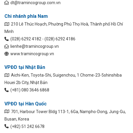
dt@tramincogroup.com.vn
Chi nhánh phía Nam
210 Lê Thúc Hoạch, Phường Phú Thọ Hoà, Thành phố Hồ Chí
Minh
(028) 6292 4182 - (028) 6292 4186
lienhe@tramincogroup.vn
www.tramincogroup.vn
VPĐD tại Nhật Bản
Aichi-Ken, Toyota-Shi, Suigenchou, 1 Chome-23-5shinshiba
Houei 2b City, Nhật Bản
(+81) 080 3646 6868
VPĐD tại Hàn Quốc
701, Harbour Tower Bldg 113-1, 6Ga, Nampho-Dong, Jung-Gu,
Busan, Korea
(+82) 51 242 6678