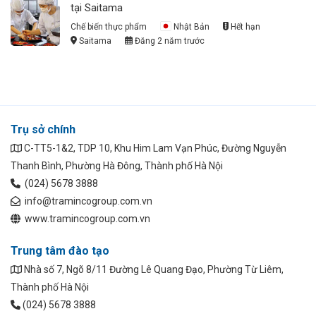
tại Saitama
Chế biến thực phẩm
Nhật Bản
Hết hạn
Saitama
Đăng 2 năm trước
Trụ sở chính
C-TT5-1&2, TDP 10, Khu Him Lam Vạn Phúc, Đường Nguyễn
Thanh Bình, Phường Hà Đông, Thành phố Hà Nội
(024) 5678 3888
info@tramincogroup.com.vn
www.tramincogroup.com.vn
Trung tâm đào tạo
Nhà số 7, Ngõ 8/11 Đường Lê Quang Đạo, Phường Từ Liêm,
Thành phố Hà Nội
(024) 5678 3888