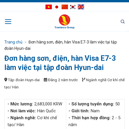
Bỏ
qua
nội
dung
Trang chủ
»
Đơn hàng sơn, điện, hàn Visa E7-3 làm việc tại tập
đoàn Hyun-dai
Đơn hàng sơn, điện, hàn Visa E7-3
làm việc tại tập đoàn Hyun-dai
Tập đoàn Huyn-dai
Đăng 2 năm trước
Ngành nghề
Cơ khí chế
tạo/ Hàn
- Mức lương:
2,683,000 KRW
- Số lượng tuyển dụng:
50
- Nơi làm việc:
Hàn Quốc
- Giới tính:
Nam
- Ngành nghề:
Cơ khí chế
- Thời hạn hợp đồng:
2 - 5
tạo/ Hàn
năm