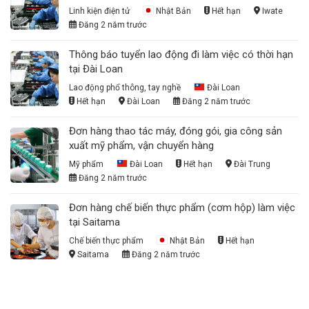
Linh kiện điện tử
Nhật Bản
Hết hạn
Iwate
Đăng 2 năm trước
Thông báo tuyển lao động đi làm việc có thời hạn
tại Đài Loan
Lao động phổ thông, tay nghề
Đài Loan
Hết hạn
Đài Loan
Đăng 2 năm trước
Đơn hàng thao tác máy, đóng gói, gia công sản
xuất mỹ phẩm, vận chuyển hàng
Mỹ phẩm
Đài Loan
Hết hạn
Đài Trung
Đăng 2 năm trước
Đơn hàng chế biến thực phẩm (cơm hộp) làm việc
tại Saitama
Chế biến thực phẩm
Nhật Bản
Hết hạn
Saitama
Đăng 2 năm trước