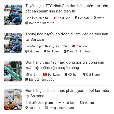
Tuyển dụng TTS Nhật Bản đơn hàng kiểm tra, uốn,
cắt sản phẩm linh kiện điện tử
Linh kiện điện tử
Nhật Bản
Hết hạn
Iwate
Đăng 2 năm trước
Thông báo tuyển lao động đi làm việc có thời hạn
tại Đài Loan
Lao động phổ thông, tay nghề
Đài Loan
Hết hạn
Đài Loan
Đăng 2 năm trước
Đơn hàng thao tác máy, đóng gói, gia công sản
xuất mỹ phẩm, vận chuyển hàng
Mỹ phẩm
Đài Loan
Hết hạn
Đài Trung
Đăng 2 năm trước
Đơn hàng chế biến thực phẩm (cơm hộp) làm việc
tại Saitama
Chế biến thực phẩm
Nhật Bản
Hết hạn
Saitama
Đăng 2 năm trước