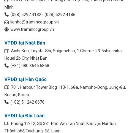
Minh
(028) 6292 4182 - (028) 6292 4186
lienhe@tramincogroup.vn
www.tramincogroup.vn
VPĐD tại Nhật Bản
Aichi-Ken, Toyota-Shi, Suigenchou, 1 Chome-23-5shinshiba
Houei 2b City, Nhật Bản
(+81) 080 3646 6868
VPĐD tại Hàn Quốc
701, Harbour Tower Bldg 113-1, 6Ga, Nampho-Dong, Jung-Gu,
Busan, Korea
(+82) 51 242 6678
VPĐD tại Đài Loan
Phòng 12/12, Số 381 Phố Van Tan Nhat, Khu vực Nantun,
Thành phố Taichung, Đài Loan