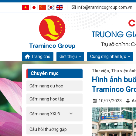
Bỏ
info@tramincogroup.com.vn
qua
C
nội
dung
TRUONG GI
Trụ sở chính: 
Trang chủ
Giới thiệu
Cung ứng nhân lực
Thư viện
,
Thư viện ản
Chuyên mục
Hình ảnh buổ
Cẩm nang du học
Traminco Gr
Cẩm nang học tập
10/07/2023
A
Cẩm nang XKLĐ
Câu hỏi thường gặp