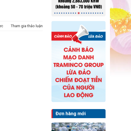
ực
Tham gia thảo luận
Đơn hàng mới