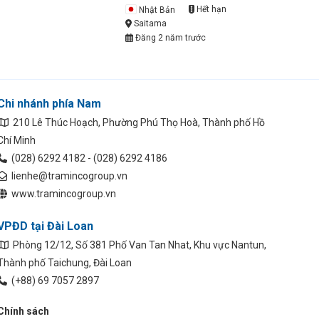
Nhật Bản
Hết hạn
Saitama
Đăng 2 năm trước
Chi nhánh phía Nam
210 Lê Thúc Hoạch, Phường Phú Thọ Hoà, Thành phố Hồ
Chí Minh
(028) 6292 4182 - (028) 6292 4186
lienhe@tramincogroup.vn
www.tramincogroup.vn
VPĐD tại Đài Loan
Phòng 12/12, Số 381 Phố Van Tan Nhat, Khu vực Nantun,
Thành phố Taichung, Đài Loan
(+88) 69 7057 2897
Chính sách