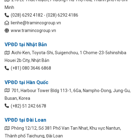
Minh
(028) 6292 4182 - (028) 6292 4186
lienhe@tramincogroup.vn
www.tramincogroup.vn
VPĐD tại Nhật Bản
Aichi-Ken, Toyota-Shi, Suigenchou, 1 Chome-23-5shinshiba
Houei 2b City, Nhật Bản
(+81) 080 3646 6868
VPĐD tại Hàn Quốc
701, Harbour Tower Bldg 113-1, 6Ga, Nampho-Dong, Jung-Gu,
Busan, Korea
(+82) 51 242 6678
VPĐD tại Đài Loan
Phòng 12/12, Số 381 Phố Van Tan Nhat, Khu vực Nantun,
Thành phố Taichung, Đài Loan