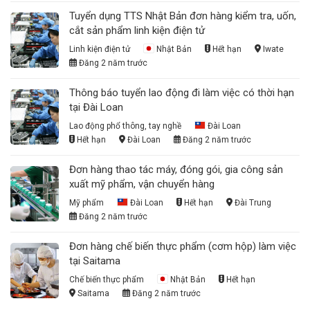
Tuyển dụng TTS Nhật Bản đơn hàng kiểm tra, uốn,
cắt sản phẩm linh kiện điện tử
Linh kiện điện tử
Nhật Bản
Hết hạn
Iwate
Đăng 2 năm trước
Thông báo tuyển lao động đi làm việc có thời hạn
tại Đài Loan
Lao động phổ thông, tay nghề
Đài Loan
Hết hạn
Đài Loan
Đăng 2 năm trước
Đơn hàng thao tác máy, đóng gói, gia công sản
xuất mỹ phẩm, vận chuyển hàng
Mỹ phẩm
Đài Loan
Hết hạn
Đài Trung
Đăng 2 năm trước
Đơn hàng chế biến thực phẩm (cơm hộp) làm việc
tại Saitama
Chế biến thực phẩm
Nhật Bản
Hết hạn
Saitama
Đăng 2 năm trước