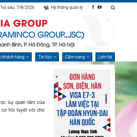
Thứ sáu, 7/8/2026
Hệ thống quản lý
IA GROUP
RAMINCO GROUP.,JSC)
nh Bình, P. Hà Đông, TP. Hà Nội
 khách hàng
Tin tức
Cẩm nang
Liên hệ
được sự quan tâm của
 cơ hội tuyệt vời cho