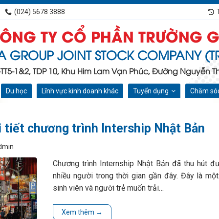
(024) 5678 3888
ÔNG TY CỔ PHẦN TRƯỜNG G
A GROUP JOINT STOCK COMPANY (T
C-TT5-1&2, TDP 10, Khu Him Lam Vạn Phúc, Đường Nguyễn Tha
Du học
Lĩnh vực kinh doanh khác
Tuyển dụng
Chăm sóc
i tiết chương trình Intership Nhật Bản
dmin
Chương trình Internship Nhật Bản đã thu hút 
nhiều người trong thời gian gần đây. Đây là một
sinh viên và người trẻ muốn trải…
Xem thêm
→