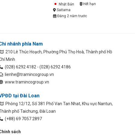
Nhật Bản
Hết hạn
Saitama
Đăng 2 năm trước
Chi nhánh phía Nam
210 Lê Thúc Hoạch, Phường Phú Thọ Hoà, Thành phố Hồ
Chí Minh
(028) 6292 4182 - (028) 6292 4186
lienhe@tramincogroup.vn
www.tramincogroup.vn
VPĐD tại Đài Loan
Phòng 12/12, Số 381 Phố Van Tan Nhat, Khu vực Nantun,
Thành phố Taichung, Đài Loan
(+88) 69 7057 2897
Chính sách