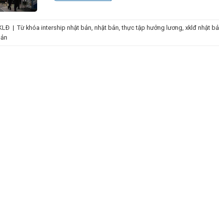
KLĐ
|
Từ khóa
intership nhật bản
,
nhật bản
,
thực tập hưởng lương
,
xklđ nhật b
bản