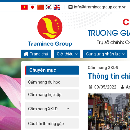
Bỏ
info@tramincogroup.com.vn
qua
C
nội
dung
TRUONG GI
Trụ sở chính: 
Trang chủ
Giới thiệu
Cung ứng nhân lực
Cẩm nang XKLĐ
Chuyên mục
Thông tin ch
Cẩm nang du học
09/05/2022
A
Cẩm nang học tập
Cẩm nang XKLĐ
Câu hỏi thường gặp