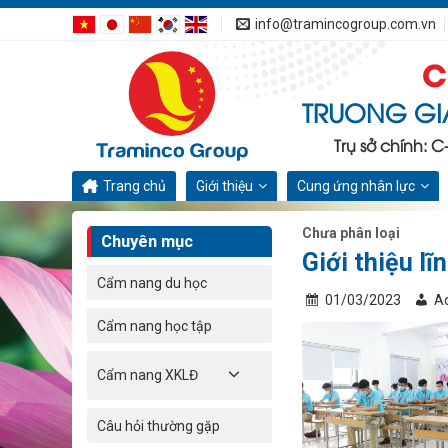
Bỏ
info@tramincogroup.com.vn
qua
C
nội
dung
TRUONG GI
Trụ sở chính: 
Trang chủ
Giới thiệu
Cung ứng nhân lực
Chưa phân loại
Chuyên mục
Giới thiệu l
Cẩm nang du học
01/03/2023
A
Cẩm nang học tập
Cẩm nang XKLĐ
Câu hỏi thường gặp