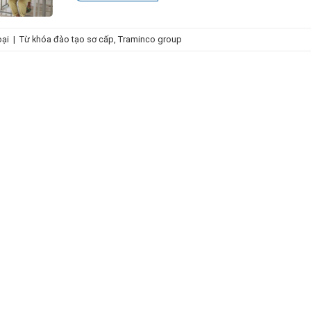
oại
|
Từ khóa
đào tạo sơ cấp
,
Traminco group