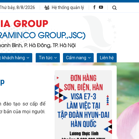
Thứ bảy, 8/8/2026
Hệ thống quản lý
IA GROUP
RAMINCO GROUP.,JSC)
nh Bình, P. Hà Đông, TP. Hà Nội
 khách hàng
Tin tức
Cẩm nang
Liên hệ
up
h đào tạo sơ cấp để
cơ bản của mọi người.