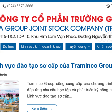
(024) 5678 3888
ÔNG TY CỔ PHẦN TRƯỜNG G
A GROUP JOINT STOCK COMPANY (T
C-TT5-1&2, TDP 10, Khu Him Lam Vạn Phúc, Đường Nguyễn Tha
Du học
Lĩnh vực kinh doanh khác
Tuyển dụng
Chăm sóc
ĩnh vực đào tạo sơ cấp của Traminco Gro
dmin
Traminco Group cũng cung cấp các chương trìn
đáp ứng nhu cầu học tập và phát triển kỹ năng 
Lĩnh vực đào tạo sơ cấp…
Xem thêm
→