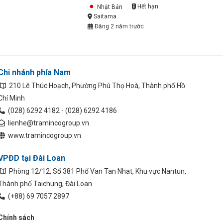
Nhật Bản
Hết hạn
Saitama
Đăng 2 năm trước
Chi nhánh phía Nam
210 Lê Thúc Hoạch, Phường Phú Thọ Hoà, Thành phố Hồ
Chí Minh
(028) 6292 4182 - (028) 6292 4186
lienhe@tramincogroup.vn
www.tramincogroup.vn
VPĐD tại Đài Loan
Phòng 12/12, Số 381 Phố Van Tan Nhat, Khu vực Nantun,
Thành phố Taichung, Đài Loan
(+88) 69 7057 2897
Chính sách