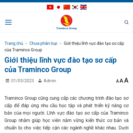
Bỏ
qua
nội
dung
Trang chủ
»
Chưa phân loại
»
Giới thiệu lĩnh vực đào tạo sơ cấp
của Traminco Group
Giới thiệu lĩnh vực đào tạo sơ cấp
của Traminco Group
I
Res
A
Decrea
A
01/03/2023
Admin
A
font
fon
f
size.
size
s
Traminco Group cũng cung cấp các chương trình đào tạo sơ
cấp để đáp ứng nhu cầu học tập và phát triển kỹ năng cơ
bản của mọi người. Lĩnh vực đào tạo sơ cấp của Traminco
Group nhằm giúp học viên nắm vững kiến thức cơ bản và
chuẩn bị cho việc tiếp cận các ngành nghề khác nhau. Dưới