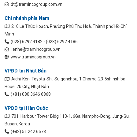
dt@tramincogroup.com.vn
Chi nhánh phía Nam
210 Lê Thúc Hoạch, Phường Phú Thọ Hoà, Thành phố Hồ Chí
Minh
(028) 6292 4182 - (028) 6292 4186
lienhe@tramincogroup.vn
www.tramincogroup.vn
VPĐD tại Nhật Bản
Aichi-Ken, Toyota-Shi, Suigenchou, 1 Chome-23-5shinshiba
Houei 2b City, Nhật Bản
(+81) 080 3646 6868
VPĐD tại Hàn Quốc
701, Harbour Tower Bldg 113-1, 6Ga, Nampho-Dong, Jung-Gu,
Busan, Korea
(+82) 51 242 6678