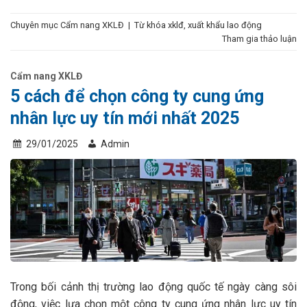
Chuyên mục
Cẩm nang XKLĐ
|
Từ khóa
xklđ
,
xuất khẩu lao động
Tham gia thảo luận
Cẩm nang XKLĐ
5 cách để chọn công ty cung ứng
nhân lực uy tín mới nhất 2025
29/01/2025
Admin
Trong bối cảnh thị trường lao động quốc tế ngày càng sôi
động, việc lựa chọn một công ty cung ứng nhân lực uy tín