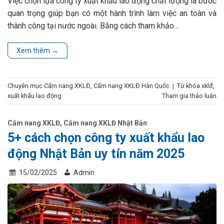
Việc chọn lựa công ty xuất khẩu lao động chất lượng là bước
quan trọng giúp bạn có một hành trình làm việc an toàn và
thành công tại nước ngoài. Bằng cách tham khảo…
Xem thêm
→
Chuyên mục
Cẩm nang XKLĐ
,
Cẩm nang XKLĐ Hàn Quốc
|
Từ khóa
xklđ
,
xuất khẩu lao động
Tham gia thảo luận
Cẩm nang XKLĐ
,
Cẩm nang XKLĐ Nhật Bản
5+ cách chọn công ty xuất khẩu lao
động Nhật Bản uy tín năm 2025
15/02/2025
Admin