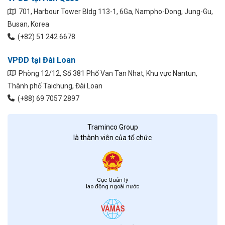
701, Harbour Tower Bldg 113-1, 6Ga, Nampho-Dong, Jung-Gu,
Busan, Korea
(+82) 51 242 6678
VPĐD tại Đài Loan
Phòng 12/12, Số 381 Phố Van Tan Nhat, Khu vực Nantun,
Thành phố Taichung, Đài Loan
(+88) 69 7057 2897
Traminco Group
là thành viên của tổ chức
Cục Quản lý
lao động ngoài nước