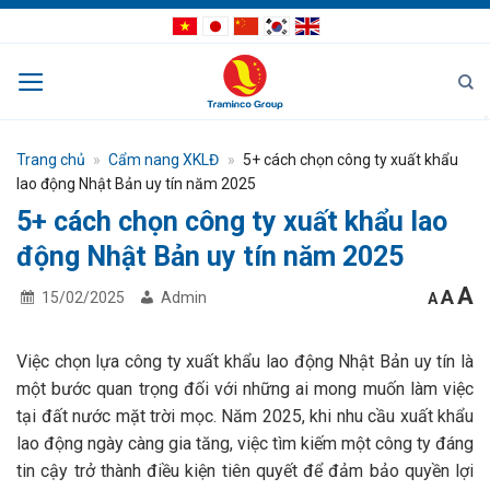
Bỏ
qua
nội
dung
Trang chủ
»
Cẩm nang XKLĐ
»
5+ cách chọn công ty xuất khẩu
lao động Nhật Bản uy tín năm 2025
5+ cách chọn công ty xuất khẩu lao
động Nhật Bản uy tín năm 2025
I
Res
A
Decrea
A
15/02/2025
Admin
A
font
fon
f
size.
size
s
Việc chọn lựa công ty xuất khẩu lao động Nhật Bản uy tín là
một bước quan trọng đối với những ai mong muốn làm việc
tại đất nước mặt trời mọc. Năm 2025, khi nhu cầu xuất khẩu
lao động ngày càng gia tăng, việc tìm kiếm một công ty đáng
tin cậy trở thành điều kiện tiên quyết để đảm bảo quyền lợi