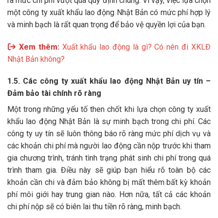
ra mức chi phí vượt quá quy định chung. Vì vậy, việc lựa chọn
một công ty xuất khẩu lao động Nhật Bản có mức phí hợp lý
và minh bạch là rất quan trọng để bảo vệ quyền lợi của bạn.
Xem thêm:
Xuất khẩu lao động là gì? Có nên đi XKLĐ
Nhật Bản không?
1.5. Các công ty xuất khẩu lao động Nhật Bản uy tín –
Đảm bảo tài chính rõ ràng
Một trong những yếu tố then chốt khi lựa chọn công ty xuất
khẩu lao động Nhật Bản là sự minh bạch trong chi phí. Các
công ty uy tín sẽ luôn thông báo rõ ràng mức phí dịch vụ và
các khoản chi phí mà người lao động cần nộp trước khi tham
gia chương trình, tránh tình trạng phát sinh chi phí trong quá
trình tham gia. Điều này sẽ giúp bạn hiểu rõ toàn bộ các
khoản cần chi và đảm bảo không bị mất thêm bất kỳ khoản
phí môi giới hay trung gian nào. Hơn nữa, tất cả các khoản
chi phí nộp sẽ có biên lai thu tiền rõ ràng, minh bạch.