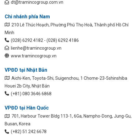
dt@tramincogroup.com.vn
Chi nhánh phía Nam
210 Lê Thúc Hoạch, Phường Phú Thọ Hoà, Thành phố Hồ Chí
Minh
(028) 6292 4182 - (028) 6292 4186
lienhe@tramincogroup.vn
www.tramincogroup.vn
VPĐD tại Nhật Bản
Aichi-Ken, Toyota-Shi, Suigenchou, 1 Chome-23-5shinshiba
Houei 2b City, Nhật Bản
(+81) 080 3646 6868
VPĐD tại Hàn Quốc
701, Harbour Tower Bldg 113-1, 6Ga, Nampho-Dong, Jung-Gu,
Busan, Korea
(+82) 51 242 6678