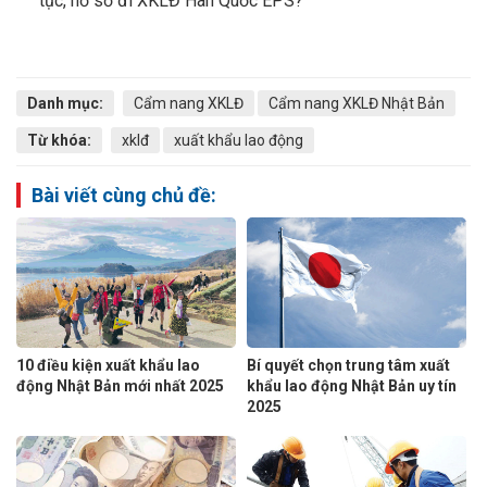
tục, hồ sơ đi XKLĐ Hàn Quốc EPS?
Danh mục:
Cẩm nang XKLĐ
Cẩm nang XKLĐ Nhật Bản
Từ khóa:
xklđ
xuất khẩu lao động
Bài viết cùng chủ đề:
10 điều kiện xuất khẩu lao
Bí quyết chọn trung tâm xuất
động Nhật Bản mới nhất 2025
khẩu lao động Nhật Bản uy tín
2025