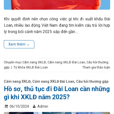
Khi quyết định nên chọn công việc gì khi đi xuất khẩu Đài
Loan, nhiều lao động Việt Nam đang tìm kiếm câu trả lời hợp
lý trong bối cảnh năm 2025 sắp đến gần….
Xem thêm
→
Chuyên mục
Cẩm nang XKLĐ
,
Cẩm nang XKLĐ Đài Loan
,
Câu hỏi thường
gặp
|
Từ khóa
XKLĐ Đài Loan
Tham gia thảo luận
Cẩm nang XKLĐ
,
Cẩm nang XKLĐ Đài Loan
,
Câu hỏi thường gặp
Hồ sơ, thủ tục đi Đài Loan cần những
gì khi XKLĐ năm 2025?
06/10/2024
Admin