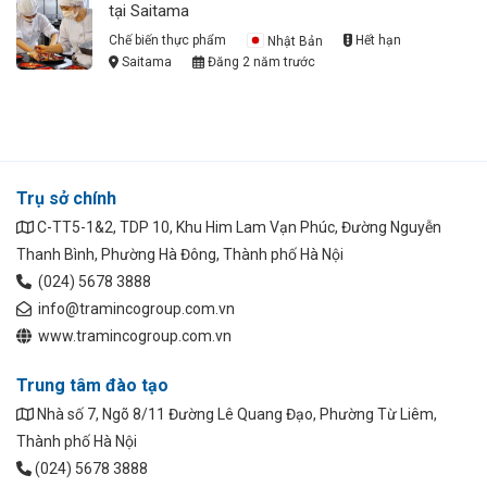
tại Saitama
Chế biến thực phẩm
Nhật Bản
Hết hạn
Saitama
Đăng 2 năm trước
Trụ sở chính
C-TT5-1&2, TDP 10, Khu Him Lam Vạn Phúc, Đường Nguyễn
Thanh Bình, Phường Hà Đông, Thành phố Hà Nội
(024) 5678 3888
info@tramincogroup.com.vn
www.tramincogroup.com.vn
Trung tâm đào tạo
Nhà số 7, Ngõ 8/11 Đường Lê Quang Đạo, Phường Từ Liêm,
Thành phố Hà Nội
(024) 5678 3888