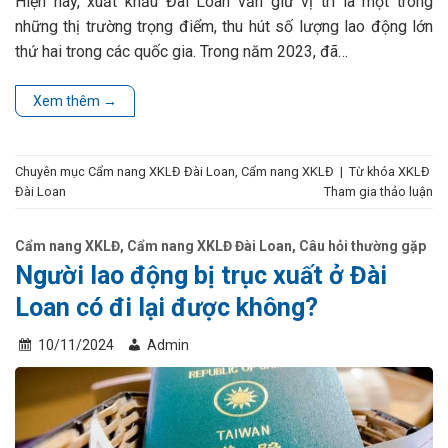
Hiện nay, xuất khẩu Đài Loan vẫn giữ vị trí là một trong
những thị trường trọng điểm, thu hút số lượng lao động lớn
thứ hai trong các quốc gia. Trong năm 2023, đã…
Xem thêm
→
Chuyên mục
Cẩm nang XKLĐ Đài Loan
,
Cẩm nang XKLĐ
|
Từ khóa
XKLĐ
Đài Loan
Tham gia thảo luận
Cẩm nang XKLĐ
,
Cẩm nang XKLĐ Đài Loan
,
Câu hỏi thường gặp
Người lao động bị trục xuất ở Đài
Loan có đi lại được không?
10/11/2024
Admin