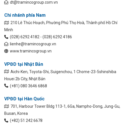
dt@tramincogroup.com.vn
Chi nhánh phía Nam
210 Lê Thúc Hoạch, Phường Phú Thọ Hoà, Thành phố Hồ Chí
Minh
(028) 6292 4182 - (028) 6292 4186
lienhe@tramincogroup.vn
www.tramincogroup.vn
VPĐD tại Nhật Bản
Aichi-Ken, Toyota-Shi, Suigenchou, 1 Chome-23-5shinshiba
Houei 2b City, Nhật Bản
(+81) 080 3646 6868
VPĐD tại Hàn Quốc
701, Harbour Tower Bldg 113-1, 6Ga, Nampho-Dong, Jung-Gu,
Busan, Korea
(+82) 51 242 6678