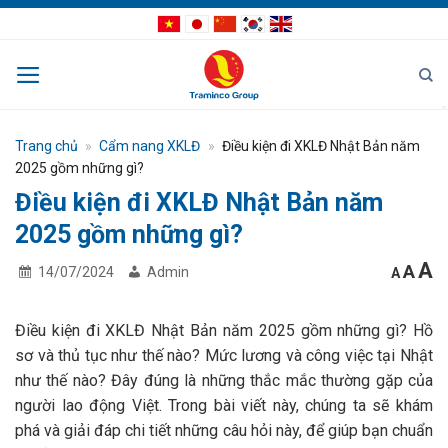
Bỏ
qua
nội
dung
Trang chủ
»
Cẩm nang XKLĐ
»
Điều kiện đi XKLĐ Nhật Bản năm
2025 gồm những gì?
Điều kiện đi XKLĐ Nhật Bản năm
2025 gồm những gì?
I
Res
A
Decrea
A
14/07/2024
Admin
A
font
fon
f
size.
size
s
Điều kiện đi XKLĐ Nhật Bản năm 2025 gồm những gì? Hồ
sơ và thủ tục như thế nào? Mức lương và công việc tại Nhật
như thế nào? Đây đúng là những thắc mắc thường gặp của
người lao động Việt. Trong bài viết này, chúng ta sẽ khám
phá và giải đáp chi tiết những câu hỏi này, để giúp bạn chuẩn