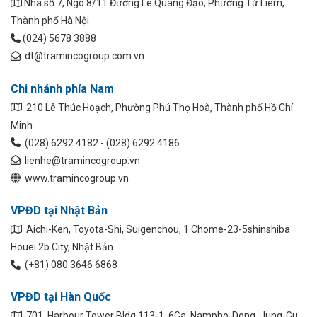
Nhà số 7, Ngõ 8/11 Đường Lê Quang Đạo, Phường Từ Liêm,
Thành phố Hà Nội
(024) 5678 3888
dt@tramincogroup.com.vn
Chi nhánh phía Nam
210 Lê Thúc Hoạch, Phường Phú Thọ Hoà, Thành phố Hồ Chí
Minh
(028) 6292 4182 - (028) 6292 4186
lienhe@tramincogroup.vn
www.tramincogroup.vn
VPĐD tại Nhật Bản
Aichi-Ken, Toyota-Shi, Suigenchou, 1 Chome-23-5shinshiba
Houei 2b City, Nhật Bản
(+81) 080 3646 6868
VPĐD tại Hàn Quốc
701, Harbour Tower Bldg 113-1, 6Ga, Nampho-Dong, Jung-Gu,