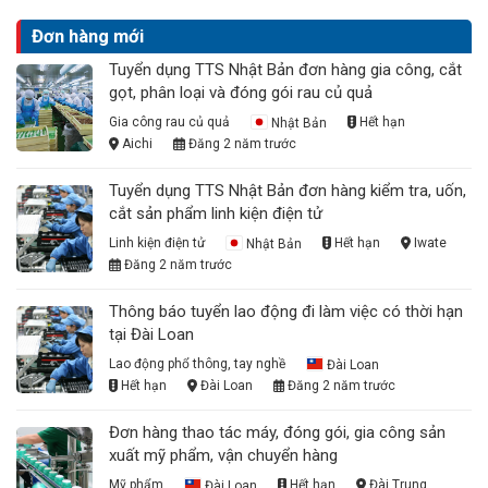
Đơn hàng mới
Tuyển dụng TTS Nhật Bản đơn hàng gia công, cắt
gọt, phân loại và đóng gói rau củ quả
Gia công rau củ quả
Nhật Bản
Hết hạn
Aichi
Đăng 2 năm trước
Tuyển dụng TTS Nhật Bản đơn hàng kiểm tra, uốn,
cắt sản phẩm linh kiện điện tử
Linh kiện điện tử
Nhật Bản
Hết hạn
Iwate
Đăng 2 năm trước
Thông báo tuyển lao động đi làm việc có thời hạn
tại Đài Loan
Lao động phổ thông, tay nghề
Đài Loan
Hết hạn
Đài Loan
Đăng 2 năm trước
Đơn hàng thao tác máy, đóng gói, gia công sản
xuất mỹ phẩm, vận chuyển hàng
Mỹ phẩm
Đài Loan
Hết hạn
Đài Trung