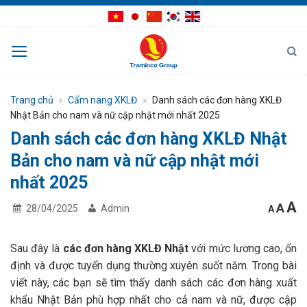
Bỏ
qua
nội
dung
Trang chủ
»
Cẩm nang XKLĐ
»
Danh sách các đơn hàng XKLĐ
Nhật Bản cho nam và nữ cập nhật mới nhất 2025
Danh sách các đơn hàng XKLĐ Nhật
Bản cho nam và nữ cập nhật mới
nhất 2025
I
Res
A
Decrea
A
28/04/2025
Admin
A
font
fon
f
size.
size
s
Sau đây là
các đơn hàng XKLĐ Nhật
với mức lương cao, ổn
định và được tuyển dụng thường xuyên suốt năm. Trong bài
viết này, các bạn sẽ tìm thấy danh sách các đơn hàng xuất
khẩu Nhật Bản phù hợp nhất cho cả nam và nữ, được cập