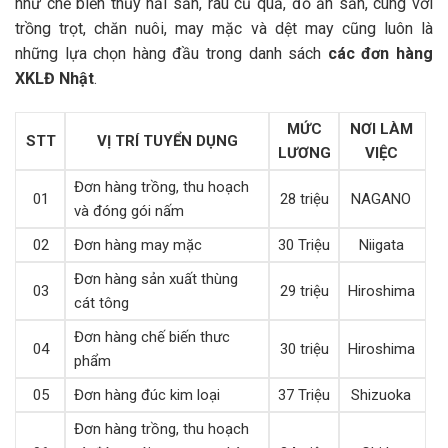
như chế biến thủy hải sản, rau củ quả, đồ ăn sẵn, cùng với
trồng trọt, chăn nuôi, may mặc và dệt may cũng luôn là
những lựa chọn hàng đầu trong danh sách
các đơn hàng
XKLĐ Nhật
.
MỨC
NƠI LÀM
STT
VỊ TRÍ TUYỂN DỤNG
LƯƠNG
VIỆC
Đơn hàng trồng, thu hoạch
01
28 triệu
NAGANO
và đóng gói nấm
02
Đơn hàng may mặc
30 Triệu
Niigata
Đơn hàng sản xuất thùng
03
29 triệu
Hiroshima
cát tông
Đơn hàng chế biến thưc
04
30 triệu
Hiroshima
phẩm
05
Đơn hàng đúc kim loại
37 Triệu
Shizuoka
Đơn hàng trồng, thu hoạch