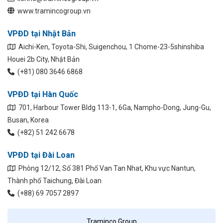
www.tramincogroup.vn
VPĐD tại Nhật Bản
Aichi-Ken, Toyota-Shi, Suigenchou, 1 Chome-23-5shinshiba
Houei 2b City, Nhật Bản
(+81) 080 3646 6868
VPĐD tại Hàn Quốc
701, Harbour Tower Bldg 113-1, 6Ga, Nampho-Dong, Jung-Gu,
Busan, Korea
(+82) 51 242 6678
VPĐD tại Đài Loan
Phòng 12/12, Số 381 Phố Van Tan Nhat, Khu vực Nantun,
Thành phố Taichung, Đài Loan
(+88) 69 7057 2897
Traminco Group