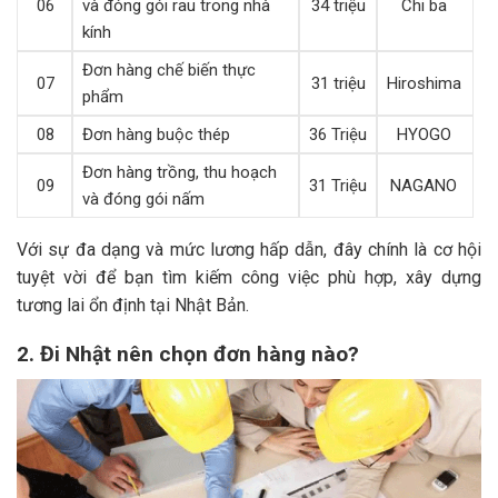
06
và đóng gói rau trong nhà
34 triệu
Chi ba
kính
Đơn hàng chế biến thực
07
31 triệu
Hiroshima
phẩm
08
Đơn hàng buộc thép
36 Triệu
HYOGO
Đơn hàng trồng, thu hoạch
09
31 Triệu
NAGANO
và đóng gói nấm
Với sự đa dạng và mức lương hấp dẫn, đây chính là cơ hội
tuyệt vời để bạn tìm kiếm công việc phù hợp, xây dựng
tương lai ổn định tại Nhật Bản.
2. Đi Nhật nên chọn đơn hàng nào?