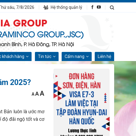
Thứ sáu, 7/8/2026
Hệ thống quản lý
IA GROUP
RAMINCO GROUP.,JSC)
nh Bình, P. Hà Đông, TP. Hà Nội
 khách hàng
Tin tức
Cẩm nang
Liên hệ
năm 2025?
Increase
Reset
A
Decrease
A
A
font
font
font
size.
size.
size.
ật Bản luôn là ước mơ
ế độ đãi ngộ tốt và cơ