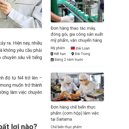
Đơn hàng thao tác máy,
đóng gói, gia công sản xuất
mỹ phẩm, vận chuyển hàng
ảy ra. Hiện nay, nhiều
Mỹ phẩm
Đài Loan
mà không yêu cầu phải
Hết hạn
Đài Trung
o chuyên sâu về tiếng
Đăng 2 năm trước
nh độ từ N4 trở lên –
i mong muốn trở thành
rường làm việc chuyên
Đơn hàng chế biến thực
phẩm (cơm hộp) làm việc
tại Saitama
bất lợi nào?
Chế biến thực phẩm