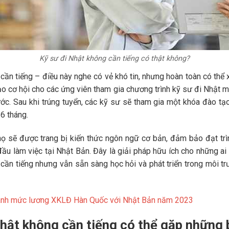
Kỹ sư đi Nhật không cần tiếng có thật không?
ần tiếng – điều này nghe có vẻ khó tin, nhưng hoàn toàn có thể x
ạo cơ hội cho các ứng viên tham gia chương trình kỹ sư đi Nhật 
rước. Sau khi trúng tuyển, các kỹ sư sẽ tham gia một khóa đào tạ
6 tháng.
 họ sẽ được trang bị kiến thức ngôn ngữ cơ bản, đảm bảo đạt trì
đầu làm việc tại Nhật Bản. Đây là giải pháp hữu ích cho những a
cần tiếng nhưng vẫn sẵn sàng học hỏi và phát triển trong môi t
ánh mức lương XKLĐ Hàn Quốc với Nhật Bản năm 2023
Nhật không cần tiếng có thể gặp những 