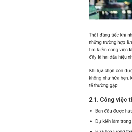
Thật đáng tiếc khi n
những trường hợp lừa
tìm kiếm công việc 
đây là hai dấu hiệu n
Khi lựa chọn con đ
không như hứa hẹn, k
tế thường gặp:
2.1. Công việc 
Ban đầu được hứa l
Dự kiến làm trong 
Hứa hẹn lương thá