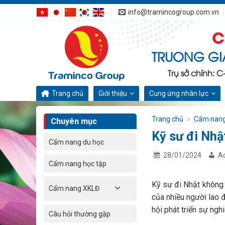
Bỏ
info@tramincogroup.com.vn
qua
C
nội
dung
TRUONG GI
Trụ sở chính: 
Trang chủ
Giới thiệu
Cung ứng nhân lực
Trang chủ
»
Cẩm nan
Chuyên mục
Kỹ sư đi Nhậ
Cẩm nang du học
28/01/2024
A
Cẩm nang học tập
Kỹ sư đi Nhật không 
Cẩm nang XKLĐ
của nhiều người lao đ
hội phát triển sự nghi
Câu hỏi thường gặp