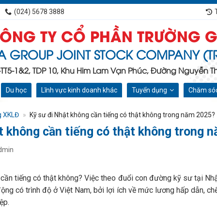
(024) 5678 3888
ÔNG TY CỔ PHẦN TRƯỜNG G
A GROUP JOINT STOCK COMPANY (T
C-TT5-1&2, TDP 10, Khu Him Lam Vạn Phúc, Đường Nguyễn Tha
Du học
Lĩnh vực kinh doanh khác
Tuyển dụng
Chăm sóc
g XKLĐ
»
Kỹ sư đi Nhật không cần tiếng có thật không trong năm 2025?
t không cần tiếng có thật không trong 
dmin
cần tiếng có thật không? Việc theo đuổi con đường kỹ sư tại Nh
ộng có trình độ ở Việt Nam, bởi lợi ích về mức lương hấp dẫn, ch
ệp.