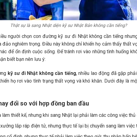
Thật sự là sang Nhật diện kỹ sư Nhật Bản không cần tiếng?
hiều người chọn con đường kỹ sư đi Nhật không cần tiếng nhưng
 đảo nghiêm trọng. Điều này không chỉ khiến họ cảm thấy thất 
khác để ổn định cuộc sống. Để tránh rơi vào những tình huống k
hận biết bạn nên lưu ý:
ường
kỹ sư đi Nhật không cần tiếng
, nhiều lao động đã gặp phải
hiến họ rơi vào tình trạng thất vọng và khó khăn. Dưới đây là m
thay đổi so với hợp đồng ban đầu
àm thiết kế, nhưng khi sang Nhật lại phải làm các công việc thủ 
xưởng lắp ráp điện tử, nhưng thực tế lại bị chuyển sang làm việc 
ng cố định, nhưng thực tế phải làm việc theo giờ, thu nhập bấp bê