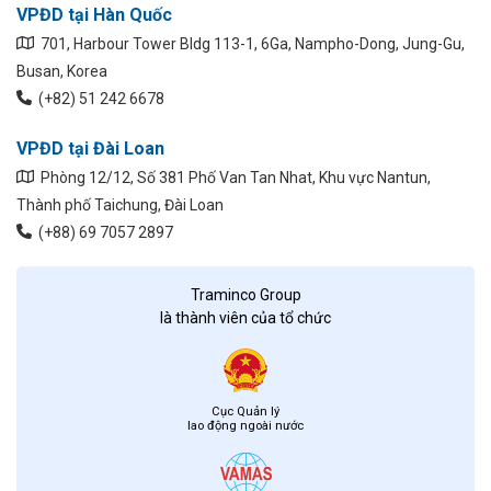
VPĐD tại Hàn Quốc
701, Harbour Tower Bldg 113-1, 6Ga, Nampho-Dong, Jung-Gu,
Busan, Korea
(+82) 51 242 6678
VPĐD tại Đài Loan
Phòng 12/12, Số 381 Phố Van Tan Nhat, Khu vực Nantun,
Thành phố Taichung, Đài Loan
(+88) 69 7057 2897
Traminco Group
là thành viên của tổ chức
Cục Quản lý
lao động ngoài nước