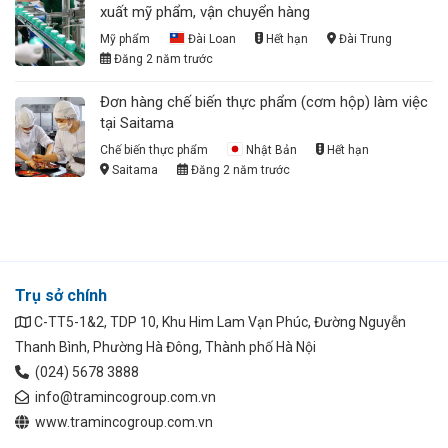
xuất mỹ phẩm, vận chuyển hàng
Mỹ phẩm
Đài Loan
Hết hạn
Đài Trung
Đăng 2 năm trước
Đơn hàng chế biến thực phẩm (cơm hộp) làm việc
tại Saitama
Chế biến thực phẩm
Nhật Bản
Hết hạn
Saitama
Đăng 2 năm trước
Trụ sở chính
C-TT5-1&2, TDP 10, Khu Him Lam Vạn Phúc, Đường Nguyễn
Thanh Bình, Phường Hà Đông, Thành phố Hà Nội
(024) 5678 3888
info@tramincogroup.com.vn
www.tramincogroup.com.vn