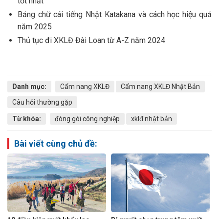
tốt nhất
Bảng chữ cái tiếng Nhật Katakana và cách học hiệu quả
năm 2025
Thủ tục đi XKLĐ Đài Loan từ A-Z năm 2024
Danh mục:
Cẩm nang XKLĐ
Cẩm nang XKLĐ Nhật Bản
Câu hỏi thường gặp
Từ khóa:
đóng gói công nghiệp
xklđ nhật bản
Bài viết cùng chủ đề: