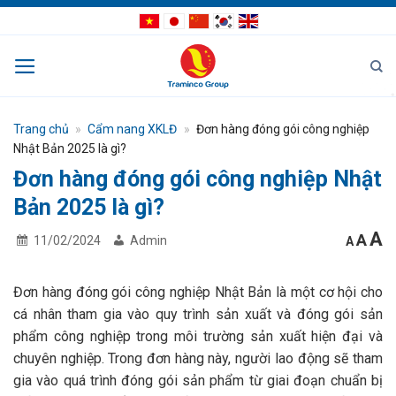
Bỏ
qua
nội
dung
Trang chủ
»
Cẩm nang XKLĐ
»
Đơn hàng đóng gói công nghiệp
Nhật Bản 2025 là gì?
Đơn hàng đóng gói công nghiệp Nhật
Bản 2025 là gì?
I
Res
A
Decrea
A
11/02/2024
Admin
A
font
fon
f
size.
size
s
Đơn hàng đóng gói công nghiệp Nhật Bản là một cơ hội cho
cá nhân tham gia vào quy trình sản xuất và đóng gói sản
phẩm công nghiệp trong môi trường sản xuất hiện đại và
chuyên nghiệp. Trong đơn hàng này, người lao động sẽ tham
gia vào quá trình đóng gói sản phẩm từ giai đoạn chuẩn bị