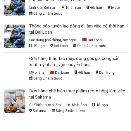
Linh kiện điện tử
Nhật Bản
Hết hạn
Iwate
Đăng 2 năm trước
Thông báo tuyển lao động đi làm việc có thời hạn
tại Đài Loan
Lao động phổ thông, tay nghề
Đài Loan
Hết hạn
Đài Loan
Đăng 2 năm trước
Đơn hàng thao tác máy, đóng gói, gia công sản
xuất mỹ phẩm, vận chuyển hàng
Mỹ phẩm
Đài Loan
Hết hạn
Đài Trung
Đăng 2 năm trước
Đơn hàng chế biến thực phẩm (cơm hộp) làm việc
tại Saitama
Chế biến thực phẩm
Nhật Bản
Hết hạn
Saitama
Đăng 2 năm trước