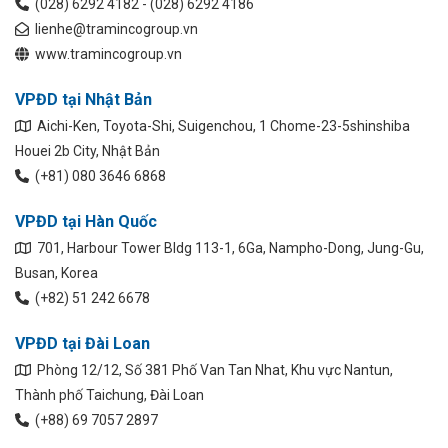
(028) 6292 4182 - (028) 6292 4186
lienhe@tramincogroup.vn
www.tramincogroup.vn
VPĐD tại Nhật Bản
Aichi-Ken, Toyota-Shi, Suigenchou, 1 Chome-23-5shinshiba
Houei 2b City, Nhật Bản
(+81) 080 3646 6868
VPĐD tại Hàn Quốc
701, Harbour Tower Bldg 113-1, 6Ga, Nampho-Dong, Jung-Gu,
Busan, Korea
(+82) 51 242 6678
VPĐD tại Đài Loan
Phòng 12/12, Số 381 Phố Van Tan Nhat, Khu vực Nantun,
Thành phố Taichung, Đài Loan
(+88) 69 7057 2897