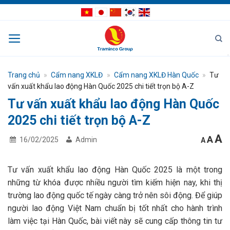
Bỏ
qua
nội
dung
Trang chủ
»
Cẩm nang XKLĐ
»
Cẩm nang XKLĐ Hàn Quốc
»
Tư
vấn xuất khẩu lao động Hàn Quốc 2025 chi tiết trọn bộ A-Z
Tư vấn xuất khẩu lao động Hàn Quốc
2025 chi tiết trọn bộ A-Z
I
Res
A
Decrea
A
16/02/2025
Admin
A
font
fon
f
size.
size
s
Tư vấn xuất khẩu lao động Hàn Quốc 2025 là một trong
những từ khóa được nhiều người tìm kiếm hiện nay, khi thị
trường lao động quốc tế ngày càng trở nên sôi động. Để giúp
người lao động Việt Nam chuẩn bị tốt nhất cho hành trình
làm việc tại Hàn Quốc, bài viết này sẽ cung cấp thông tin tư