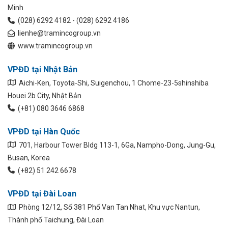
Minh
(028) 6292 4182 - (028) 6292 4186
lienhe@tramincogroup.vn
www.tramincogroup.vn
VPĐD tại Nhật Bản
Aichi-Ken, Toyota-Shi, Suigenchou, 1 Chome-23-5shinshiba
Houei 2b City, Nhật Bản
(+81) 080 3646 6868
VPĐD tại Hàn Quốc
701, Harbour Tower Bldg 113-1, 6Ga, Nampho-Dong, Jung-Gu,
Busan, Korea
(+82) 51 242 6678
VPĐD tại Đài Loan
Phòng 12/12, Số 381 Phố Van Tan Nhat, Khu vực Nantun,
Thành phố Taichung, Đài Loan