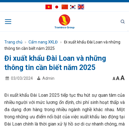
Bỏ
qua
nội
dung
Trang chủ
»
Cẩm nang XKLĐ
»
Đi xuất khẩu Đài Loan và những
thông tin cần biết năm 2025
Đi xuất khẩu Đài Loan và những
thông tin cần biết năm 2025
I
Res
A
Decrea
A
03/03/2024
Admin
A
font
fon
f
size.
size
s
Đi xuất khẩu Đài Loan 2025 tiếp tục thu hút sự quan tâm của
nhiều người với mức lương ổn định, chi phí sinh hoạt thấp và
đa dạng đơn hàng trong nhiều ngành nghề khác nhau. Một
trong những ưu điểm nổi bật của việc xuất khẩu lao động tại
Đài Loan chính là thời gian xử lý hồ sơ di cư nhanh chóng, mà