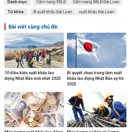
Danh mục:
Cẩm nang XKLĐ
Cẩm nang XKLĐ Đài Loan
Từ khóa:
đi xuất khẩu Đài Loan
xuất khẩu Đài Loan
Bài viết cùng chủ đề:
10 điều kiện xuất khẩu lao
Bí quyết chọn trung tâm xuất
động Nhật Bản mới nhất 2025
khẩu lao động Nhật Bản uy tín
2025
Mức lương xuất khẩu lao động
Mức lương cơ bản và lương