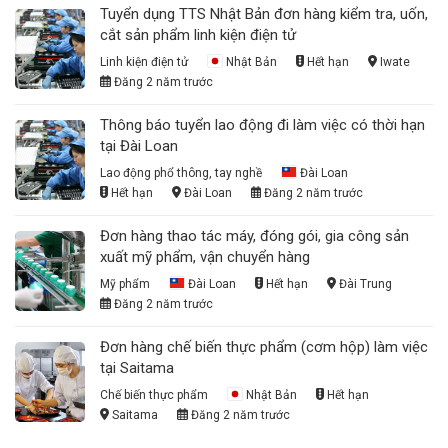
Tuyển dụng TTS Nhật Bản đơn hàng kiểm tra, uốn,
cắt sản phẩm linh kiện điện tử
Linh kiện điện tử
Nhật Bản
Hết hạn
Iwate
Đăng 2 năm trước
Thông báo tuyển lao động đi làm việc có thời hạn
tại Đài Loan
Lao động phổ thông, tay nghề
Đài Loan
Hết hạn
Đài Loan
Đăng 2 năm trước
Đơn hàng thao tác máy, đóng gói, gia công sản
xuất mỹ phẩm, vận chuyển hàng
Mỹ phẩm
Đài Loan
Hết hạn
Đài Trung
Đăng 2 năm trước
Đơn hàng chế biến thực phẩm (cơm hộp) làm việc
tại Saitama
Chế biến thực phẩm
Nhật Bản
Hết hạn
Saitama
Đăng 2 năm trước