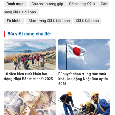
Danh mục:
Câu hỏi thường gặp
Cẩm nang XKLĐ
Cẩm
nang XKLĐ Đài Loan
Từ khóa:
Mức lương XKLĐ Đài Loan
XKLĐ Đài Loan
Bài viết cùng chủ đề:
10 điều kiện xuất khẩu lao
Bí quyết chọn trung tâm xuất
động Nhật Bản mới nhất 2025
khẩu lao động Nhật Bản uy tín
2025