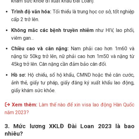
khám sức khỏe đi xuất khẩu Đài Loan).
Trình độ văn hóa:
Tối thiểu là trung học cơ sở, tốt nghiệp
cấp 2 trở lên.
Không mắc các bệnh truyền nhiễm
như HIV, lao phổi,
viêm gan…
Chiều cao và cân nặng:
Nam phải cao hơn 1m60 và
nặng từ 50kg trở lên, nữ phải cao hơn 1m50 và nặng từ
45kg trở lên. Cân nặng cần đảm bảo cân đối.
Hồ sơ:
Hộ chiếu, sổ hộ khẩu, CMND hoặc thẻ căn cước,
ảnh thẻ, giấy tư pháp, giấy đăng ký xuất khẩu lao động,
giấy khám sức khỏe.
Xem thêm:
Làm thế nào để xin visa lao động Hàn Quốc
năm 2023?
3. Mức lương XKLĐ Đài Loan 2023 là bao
nhiêu?