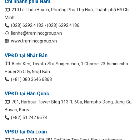
Chi nhánh phía Nam
210 Lê Thúc Hoạch, Phường Phú Thọ Hoà, Thành phố Hồ Chí
Minh
(028) 6292 4182 - (028) 6292 4186
lienhe@tramincogroup.vn
www.tramincogroup.vn
VPĐD tại Nhật Bản
Aichi-Ken, Toyota-Shi, Suigenchou, 1 Chome-23-5shinshiba
Houei 2b City, Nhật Bản
(+81) 080 3646 6868
VPĐD tại Hàn Quốc
701, Harbour Tower Bldg 113-1, 6Ga, Nampho-Dong, Jung-Gu,
Busan, Korea
(+82) 51 242 6678
VPĐD tại Đài Loan
Phòng 12/12, Số 381 Phố Van Tan Nhat, Khu vực Nantun,