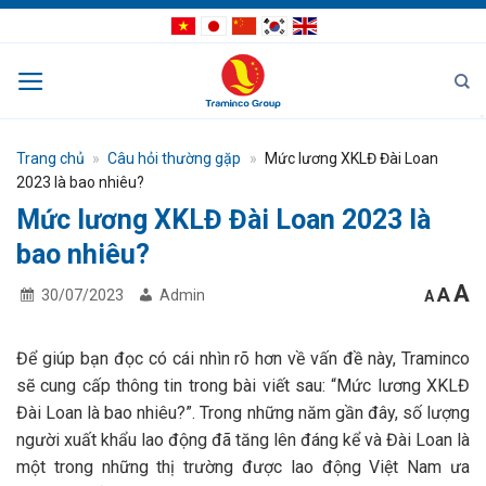
Bỏ
qua
nội
dung
Trang chủ
»
Câu hỏi thường gặp
»
Mức lương XKLĐ Đài Loan
2023 là bao nhiêu?
Mức lương XKLĐ Đài Loan 2023 là
bao nhiêu?
I
Res
A
Decrea
A
30/07/2023
Admin
A
font
fon
f
size.
size
s
Để giúp bạn đọc có cái nhìn rõ hơn về vấn đề này, Traminco
sẽ cung cấp thông tin trong bài viết sau: “Mức lương XKLĐ
Đài Loan là bao nhiêu?”. Trong những năm gần đây, số lượng
người xuất khẩu lao động đã tăng lên đáng kể và Đài Loan là
một trong những thị trường được lao động Việt Nam ưa