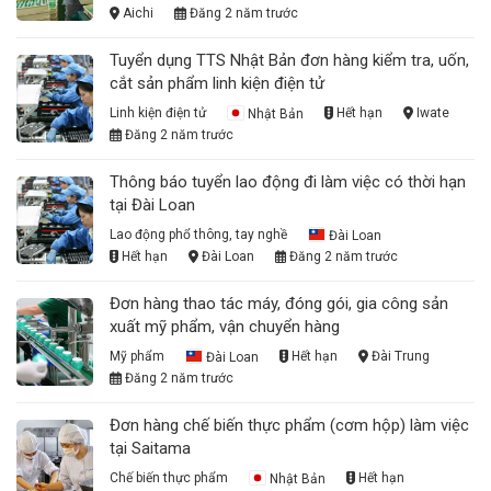
Aichi
Đăng 2 năm trước
Tuyển dụng TTS Nhật Bản đơn hàng kiểm tra, uốn,
cắt sản phẩm linh kiện điện tử
Linh kiện điện tử
Nhật Bản
Hết hạn
Iwate
Đăng 2 năm trước
Thông báo tuyển lao động đi làm việc có thời hạn
tại Đài Loan
Lao động phổ thông, tay nghề
Đài Loan
Hết hạn
Đài Loan
Đăng 2 năm trước
Đơn hàng thao tác máy, đóng gói, gia công sản
xuất mỹ phẩm, vận chuyển hàng
Mỹ phẩm
Đài Loan
Hết hạn
Đài Trung
Đăng 2 năm trước
Đơn hàng chế biến thực phẩm (cơm hộp) làm việc
tại Saitama
Chế biến thực phẩm
Nhật Bản
Hết hạn