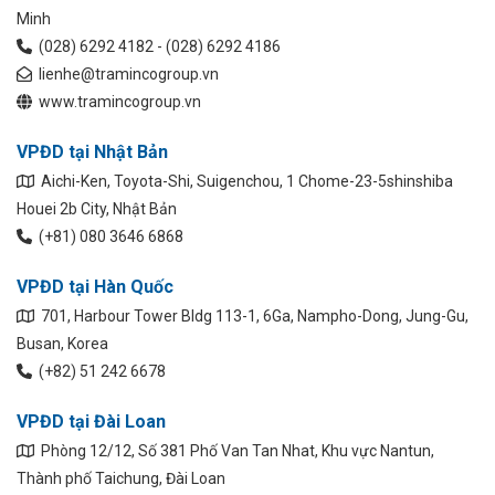
Minh
(028) 6292 4182 - (028) 6292 4186
lienhe@tramincogroup.vn
www.tramincogroup.vn
VPĐD tại Nhật Bản
Aichi-Ken, Toyota-Shi, Suigenchou, 1 Chome-23-5shinshiba
Houei 2b City, Nhật Bản
(+81) 080 3646 6868
VPĐD tại Hàn Quốc
701, Harbour Tower Bldg 113-1, 6Ga, Nampho-Dong, Jung-Gu,
Busan, Korea
(+82) 51 242 6678
VPĐD tại Đài Loan
Phòng 12/12, Số 381 Phố Van Tan Nhat, Khu vực Nantun,
Thành phố Taichung, Đài Loan