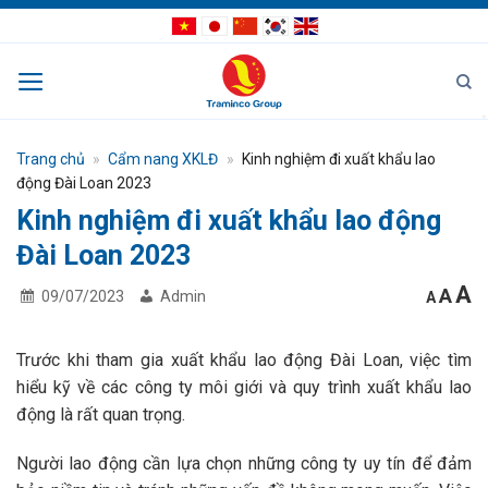
Bỏ
qua
nội
dung
Trang chủ
»
Cẩm nang XKLĐ
»
Kinh nghiệm đi xuất khẩu lao
động Đài Loan 2023
Kinh nghiệm đi xuất khẩu lao động
Đài Loan 2023
I
Res
A
Decrea
A
09/07/2023
Admin
A
font
fon
f
size.
size
s
Trước khi tham gia xuất khẩu lao động Đài Loan, việc tìm
hiểu kỹ về các công ty môi giới và quy trình xuất khẩu lao
động là rất quan trọng.
Người lao động cần lựa chọn những công ty uy tín để đảm