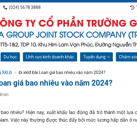
(024) 5678 3888
ÔNG TY CỔ PHẦN TRƯỜNG G
A GROUP JOINT STOCK COMPANY (T
C-TT5-1&2, TDP 10, Khu Him Lam Vạn Phúc, Đường Nguyễn Tha
Du học
Lĩnh vực kinh doanh khác
Tuyển dụng
Chăm sóc
g XKLĐ
»
Đi xklđ Đài Loan giá bao nhiêu vào năm 2024?
Loan giá bao nhiêu vào năm 2024?
dmin
 bao nhiêu? Hiện nay, xuất khẩu lao động đã trở thành một lựa 
Nam. Việc này thường được thúc đẩy bởi mức lương hấp dẫn ở nư