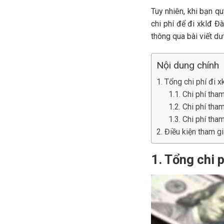
Tuy nhiên, khi bạn q
chi phí để đi xklđ Đ
thông qua bài viết dư
Nội dung chính
1. Tổng chi phí đi 
1.1. Chi phí th
1.2. Chi phí tha
1.3. Chi phí tha
2. Điều kiện tham g
1. Tổng chi 