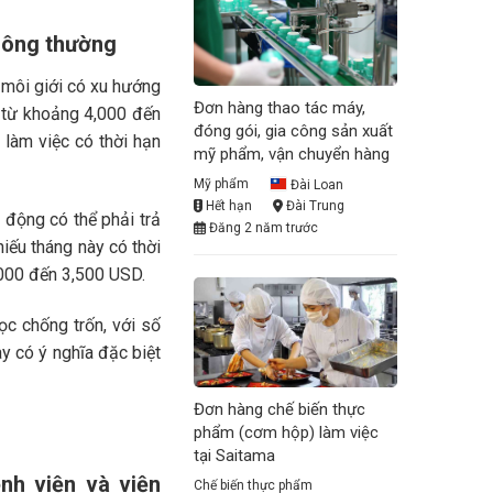
thông thường
 môi giới có xu hướng
Đơn hàng thao tác máy,
 từ khoảng 4,000 đến
đóng gói, gia công sản xuất
làm việc có thời hạn
mỹ phẩm, vận chuyển hàng
Mỹ phẩm
Đài Loan
Hết hạn
Đài Trung
 động có thể phải trả
Đăng 2 năm trước
iếu tháng này có thời
,000 đến 3,500 USD.
ọc chống trốn, với số
y có ý nghĩa đặc biệt
Đơn hàng chế biến thực
phẩm (cơm hộp) làm việc
tại Saitama
nh viện và viện
Chế biến thực phẩm