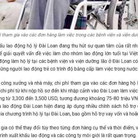
í tham gia vào các đơn hàng làm việc trong các bệnh viện và viện dư
ẩu lao động hộ lý Đài Loan đang thu hút sự quan tâm của rất nh
ể giải quyết vấn đề việc làm cho nhóm lao động lớn tuổi tại Vi
động làm hộ lý tại các bệnh viện và viện dưỡng lão ở Đài Loan 
hững người lao động trẻ có trình độ bằng cấp làm việc trong nước
 công xưởng và nhà máy, chi phí tham gia vào các đơn hàng hộ 
 chi phí từ khi nộp hồ sơ đến khi nhập cảnh vào Đài Loan làm việ
ộng từ 3,300 đến 3,500 USD, tương đương khoảng 75-80 triệu VNĐ
u lao động Đài Loan hiện đang áp dụng nhiều chính sách hỗ trợ 
a chương trình hộ lý tại Đài Loan, bao gồm hỗ trợ vay vốn và hoãn
ia có thể thay đổi tùy theo từng đơn hàng cụ thể và thời điểm, vì
ình xuất khẩu lao động và các công ty môi giới là rất quan trọng.