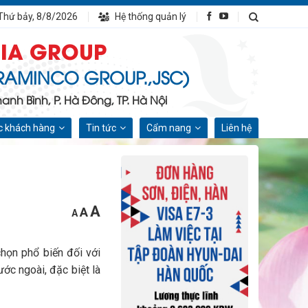
Thứ bảy, 8/8/2026
Hệ thống quản lý
IA GROUP
RAMINCO GROUP.,JSC)
nh Bình, P. Hà Đông, TP. Hà Nội
 khách hàng
Tin tức
Cẩm nang
Liên hệ
Increase
Reset
A
Decrease
A
A
font
font
font
size.
size.
size.
chọn phổ biến đối với
ớc ngoài, đặc biệt là