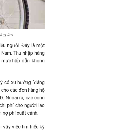
ỡng lão
iều người. Đây là một
ệt Nam. Thu nhập hàng
có mức hấp dẫn, không
.
lý có xu hướng “đáng
c cho các đơn hàng hộ
. Ngoài ra, các công
chi phí cho người lao
 nợ phí xuất cảnh.
 vậy việc tìm hiểu kỹ