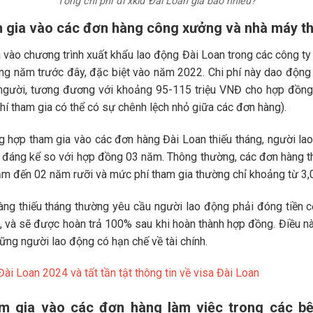
Tổng chi phí đi xklđ Đài Loan giá bao nhiêu?
am gia vào các đơn hàng công xưởng và nhà máy 
a vào chương trình xuất khẩu lao động Đài Loan trong các công ty
ng năm trước đây, đặc biệt vào năm 2022. Chi phí này dao động
gười, tương đương với khoảng 95-115 triệu VNĐ cho hợp đồng 
hí tham gia có thể có sự chênh lệch nhỏ giữa các đơn hàng).
ng hợp tham gia vào các đơn hàng Đài Loan thiếu tháng, người lao
 đáng kể so với hợp đồng 03 năm. Thông thường, các đơn hàng th
ăm đến 02 năm rưỡi và mức phí tham gia thường chỉ khoảng từ 3
àng thiếu tháng thường yêu cầu người lao động phải đóng tiền c
 và sẽ được hoàn trả 100% sau khi hoàn thành hợp đồng. Điều nà
ững người lao động có hạn chế về tài chính.
Đài Loan 2024 và tất tần tật thông tin về visa Đài Loan
ham gia vào các đơn hàng làm việc trong các bệ