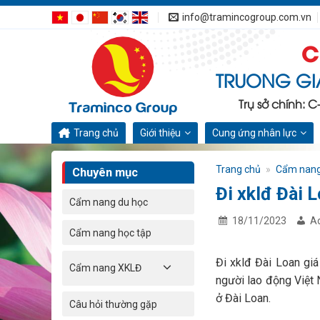
Bỏ
info@tramincogroup.com.vn
qua
C
nội
dung
TRUONG GI
Trụ sở chính: 
Trang chủ
Giới thiệu
Cung ứng nhân lực
Trang chủ
»
Cẩm nan
Chuyên mục
Đi xklđ Đài 
Cẩm nang du học
18/11/2023
A
Cẩm nang học tập
Đi xklđ Đài Loan giá
Cẩm nang XKLĐ
người lao động Việt 
ở Đài Loan.
Câu hỏi thường gặp